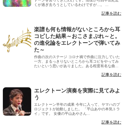
トーンを習ってきたわけです。現役から四半世紀近
くが過ぎ去ろうとしているわけですが…。 ...
記事を読む
楽譜も何も情報がないところから耳
コピした結果～おこさまぷれ～と。
の進化論をエレクトーンで弾いてみ
た～
作曲の次のステージ コロナ禍で作曲に注力していた
一方、まるっきりないところから耳コピをやってみ
たいという思いがありました。ある程度有名な曲...
記事を読む
エレクトーン演奏を実際に見てみよ
う
エレクトーン半年の成果 今年に入って、ヤマハのプ
ロジェクトが始動しました。 「平山あやの本気トラ
イ」です。 女優の平山あやさん...
記事を読む