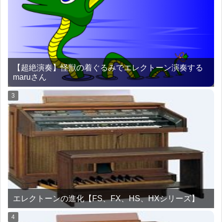
【超絶演奏】怪獣の着ぐるみでエレクトーン演奏する
maruさん
エレクトーンの進化【FS、FX、HS、HXシリーズ】